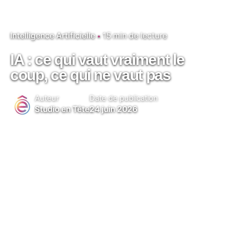
Intelligence Artificielle
15 min de lecture
IA : ce qui vaut vraiment le
coup, ce qui ne vaut pas
Auteur
Date de publication
Studio en Tête
24 juin 2026