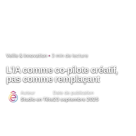
Veille & Innovation
3 min de lecture
L’IA comme co-pilote créatif,
pas comme remplaçant
Auteur
Date de publication
Studio en Tête
23 septembre 2025