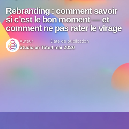
Rebranding : comment savoir
si c’est le bon moment — et
comment ne pas rater le virage
Auteur
Date de publication
Studio en Tête
4 mai 2026