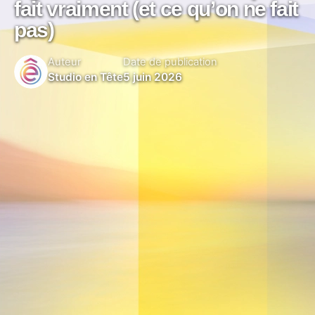
fait vraiment (et ce qu’on ne fait
pas)
Auteur
Date de publication
Studio en Tête
5 juin 2026