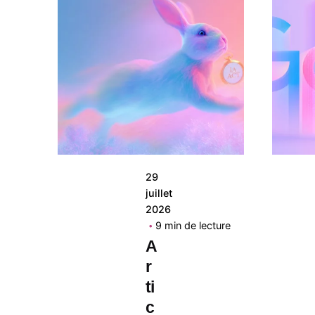
Posté
par
Studio
en
Tête
29
juillet
2026
9 min de lecture
A
r
ti
c