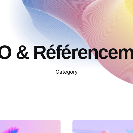
O & Référencem
Category