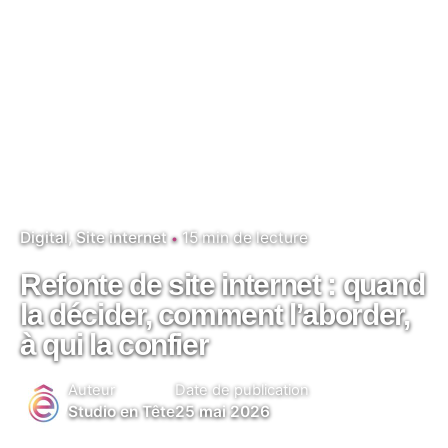
Digital
Site internet
15 min de lecture
Refonte de site internet : quand
la décider, comment l’aborder,
à qui la confier
Auteur
Date de publication
Studio en Tête
25 mai 2026