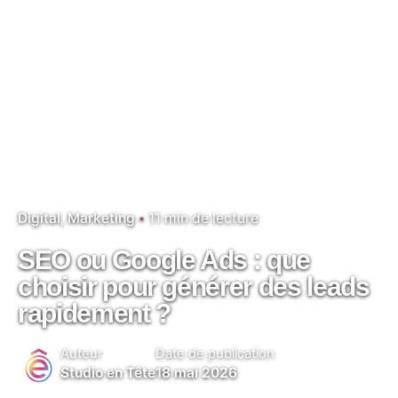
Digital
Marketing
11 min de lecture
SEO ou Google Ads : que
choisir pour générer des leads
rapidement ?
Auteur
Date de publication
Studio en Tête
18 mai 2026