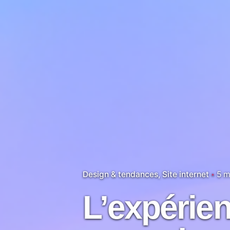
Design & tendances
Site internet
5 m
L’expérien