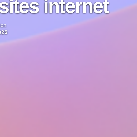
ites internet
ion
025